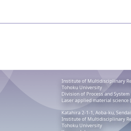
Institute of Multidisciplinary 
Tohoku University
Division of Process and System
Laser applied material science 
Katahira 2-1-1, Aoba-ku, Sendai
Institute of Multidisciplinary 
Tohoku University