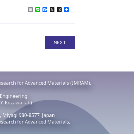
E
L
F
X
T
共
m
i
a
h
有
a
n
c
r
i
e
e
e
l
b
a
o
d
NEXT
o
s
k
Research for Advanced Materials (IMRAM),
 Engineering
(Y. Kozawa lab)
, Miyagi 980-8577, Japan
Research for Advanced Materials,