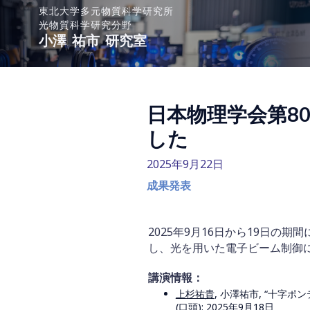
東北大学多元物質科学研究所
光物質科学研究分野
小澤 祐市 研究室
日本物理学会第8
した
2025年9月22日
成果発表
2025年9月16日から19日の
し、光を用いた電子ビーム制御
講演情報：
上杉祐貴
, 小澤祐市, “十字ポ
(口頭): 2025年9月18日