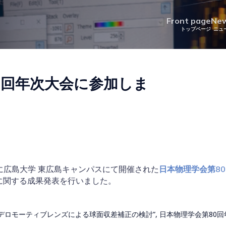
Front page
Ne
0回年次大会に参加しま
期間に広島大学 東広島キャンパスにて開催された
日本物理学会第8
に関する成果発表を行いました。
ンデロモーティブレンズによる球面収差補正の検討”, 日本物理学会第80回年次大会,