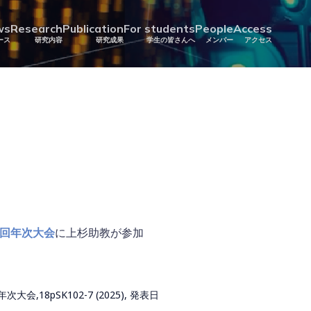
ws
Research
Publication
For students
People
Access
に上杉助教が参加
0回年次大会
18pSK102-7 (2025), 発表日