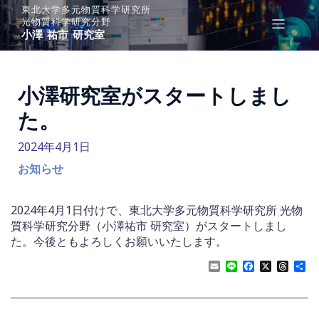
東北大学多元物質科学研究所
光物質科学研究分野
小澤 祐市 研究室
小澤研究室がスタートしまし
た。
2024年4月1日
お知らせ
2024年4月1日付けで、東北大学多元物質科学研究所 光物
質科学研究分野（小澤祐市 研究室）がスタートしまし
た。今後ともよろしくお願いいたします。
E
L
F
X
T
共
m
i
a
h
有
a
n
c
r
i
e
e
e