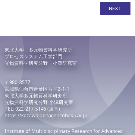
l
b
a
NEXT
o
d
o
s
k
東北大学 多元物質科学研究所
プロセスシステム工学部門
光物質科学研究分野 小澤研究室
〒980-8577
宮城県仙台市青葉区片平2-1-1
東北大学多元物質科学研究所
光物質科学研究分野 小澤研究室
TEL: 022-217-5146 (居室)
https://kozawalab.tagen.tohoku.ac.jp
Institute of Multidisciplinary Research for Advanced